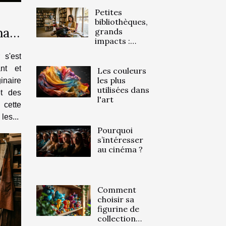
Petites
bibliothèques,
man
grands
impacts :
histoires
 s'est
méconnues
nt et
de proximité
Les couleurs
les plus
inaire
utilisées dans
et des
l'art
cette
les...
Pourquoi
s’intéresser
au cinéma ?
Comment
choisir sa
figurine de
collection