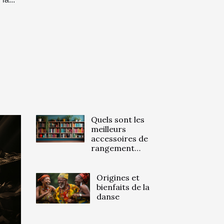
Quels sont les
meilleurs
accessoires de
rangement
pour livres et
qui
s'harmonisent
Origines et
à la décoration
bienfaits de la
?
danse