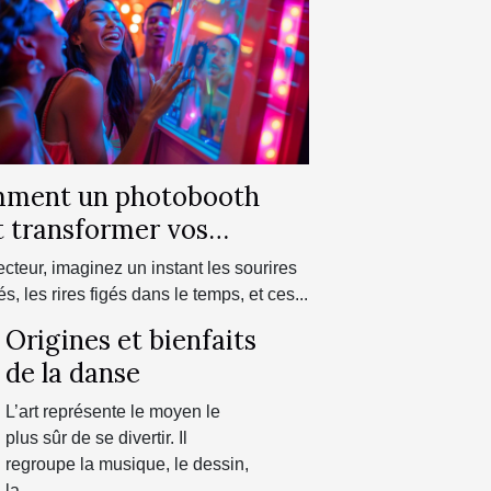
ment un photobooth
t transformer vos
ements festifs
ecteur, imaginez un instant les sourires
s, les rires figés dans le temps, et ces...
Origines et bienfaits
de la danse
L’art représente le moyen le
plus sûr de se divertir. Il
regroupe la musique, le dessin,
la...