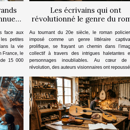
rands
Les écrivains qui ont
onnues
révolutionné le genre du ro
policier au 20e siècle
es face aux
Au tournant du 20e siècle, le roman policier
 les petites
imposé comme un genre littéraire captiva
dans la vie
prolifique, se frayant un chemin dans l'imag
n France, le
collectif à travers des intrigues haletantes 
 de 15 000
personnages inoubliables. Au cœur de 
révolution, des auteurs visionnaires ont repoussé 