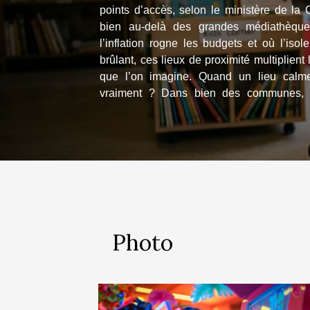
points d’accès, selon le ministère de la 
bien au-delà des grandes médiathèque
l’inflation rogne les budgets et où l’isol
brûlant, ces lieux de proximité multiplient 
que l’on imagine. Quand un lieu calme devient vital Un refuge,
vraiment ? Dans bien des communes, la
seulement l’endroit où l’on emprunte un ro
rare, chauffé l’hiver, climatisé...
Photo