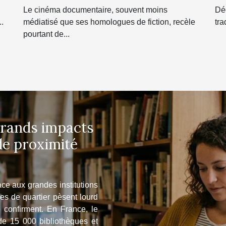
manquer
t
Le cinéma documentaire, souvent moins
Déc
st
..
médiatisé que ses homologues de fiction, recèle
tra
pourtant de...
 grands impacts
de proximité
face aux grandes institutions
ques de quartier pèsent lourd
e confirment. En France, le
de 15 000 bibliothèques et