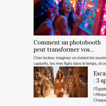
Comment un photobooth
peut transformer vos
événements festifs
Cher lecteur, imaginez un instant les sourir
capturés, les rires figés dans le temps, et ce
Esca
: 3 s
inco
l’Égypt
l’Afriq
Chaque 