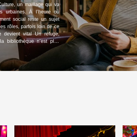
Culture, un maillage qui va
s urbaines. À l’heure où
ement social reste un sujet
les rôles, parfois loin de ce
 bibliothèque n’est plus
man, c’est un espace public