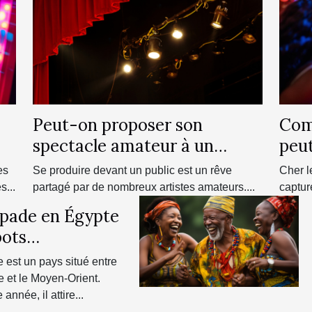
Peut-on proposer son
Com
spectacle amateur à un
peu
théâtre ?
évén
es
Se produire devant un public est un rêve
Cher l
s...
partagé par de nombreux artistes amateurs....
capturé
pade en Égypte
pots
ntournables
e est un pays situé entre
ue et le Moyen-Orient.
année, il attire...