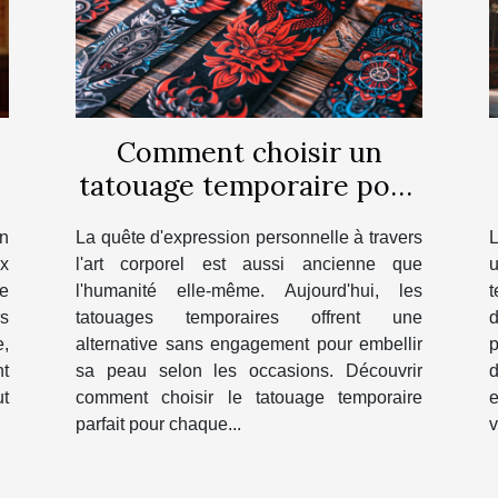
Comment choisir un
tatouage temporaire pour
chaque occasion
on
La quête d'expression personnelle à travers
L
ux
l'art corporel est aussi ancienne que
e
l'humanité elle-même. Aujourd'hui, les
t
s
tatouages temporaires offrent une
e,
alternative sans engagement pour embellir
p
t
sa peau selon les occasions. Découvrir
ut
comment choisir le tatouage temporaire
e
parfait pour chaque...
v