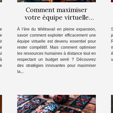
Comment maximiser
votre équipe virtuelle
avec des crédits
e
À l’ère du télétravail en pleine expansion,
S
économiques ?
ne
savoir comment exploiter efficacement une
p
ir
équipe virtuelle est devenu essentiel pour
R
le
rester compétitif. Mais comment optimiser
r
i
les ressources humaines à distance tout en
é
à
respectant un budget serré ? Découvrez
u
de
des stratégies innovantes pour maximiser
la...