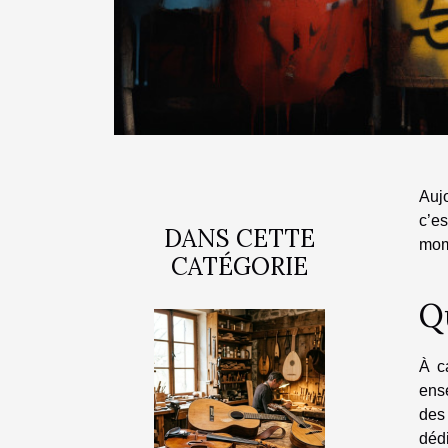
Aujo
c’e
DANS CETTE
mome
CATÉGORIE
Qu
À ca
ens
des
dédi