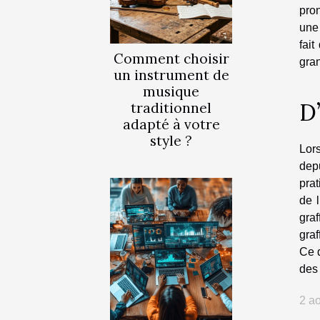
pron
une
fait
Comment choisir
gran
un instrument de
musique
D’
traditionnel
adapté à votre
style ?
Lors
depu
prat
de l
graf
graf
Ce d
des
2 a