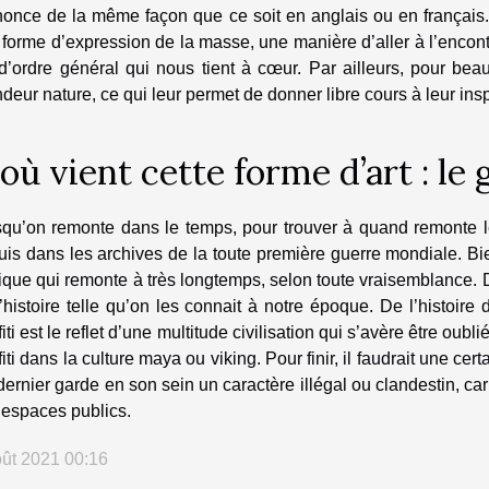
once de la même façon que ce soit en anglais ou en français. Tr
 forme d’expression de la masse, une manière d’aller à l’enco
 d’ordre général qui nous tient à cœur. Par ailleurs, pour be
deur nature, ce qui leur permet de donner libre cours à leur ins
où vient cette forme d’art : le g
qu’on remonte dans le temps, pour trouver à quand remonte les t
is dans les archives de la toute première guerre mondiale. Bie
ique qui remonte à très longtemps, selon toute vraisemblance. D
’histoire telle qu’on les connait à notre époque. De l’histoire
fiti est le reflet d’une multitude civilisation qui s’avère être ou
fiti dans la culture maya ou viking. Pour finir, il faudrait une certa
ernier garde en son sein un caractère illégal ou clandestin, car 
 espaces publics.
oût 2021 00:16